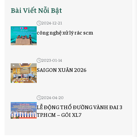
Bài Viết Nỗi Bật
2024-12-21
công nghệ xử lý rác scm
2023-01-14
SAIGON XUÂN 2026
2024-04-20
LỄ ĐỘNG THỔ ĐƯỜNG VÀNH ĐAI 3
TP.HCM – GÓI XL7