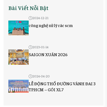
Bài Viết Nỗi Bật
2024-12-21
công nghệ xử lý rác scm
2023-01-14
SAIGON XUÂN 2026
2024-04-20
LỄ ĐỘNG THỔ ĐƯỜNG VÀNH ĐAI 3
TP.HCM – GÓI XL7